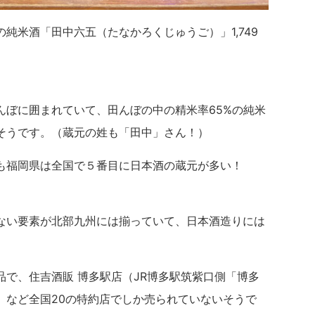
純米酒「田中六五（たなかろくじゅうご）」1,749
んぼに囲まれていて、田んぼの中の精米率65%の純米
そうです。（蔵元の姓も「田中」さん！）
も福岡県は全国で５番目に日本酒の蔵元が多い！
ない要素が北部九州には揃っていて、日本酒造りには
で、住吉酒販 博多駅店（JR博多駅筑紫口側「博多
）など全国20の特約店でしか売られていないそうで