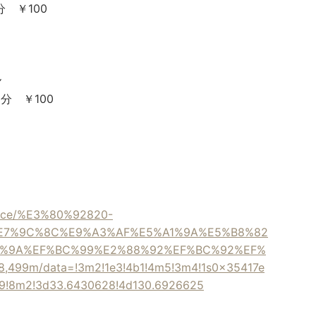
分 ￥100
ん
0分 ￥100
lace/%E3%80%92820-
E7%9C%8C%E9%A3%AF%E5%A1%9A%E5%B8%82
1%9A%EF%BC%99%E2%88%92%EF%BC%92%EF%
,499m/data=!3m2!1e3!4b1!4m5!3m4!1s0x35417e
9!8m2!3d33.6430628!4d130.6926625