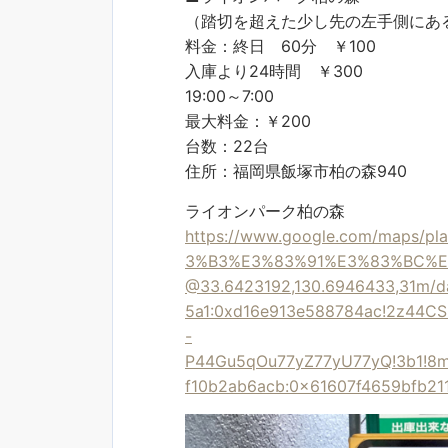
（踏切を超えた少し先の左手側にあ
料金：終日 60分 ￥100
入庫より24時間 ￥300
19:00～7:00
最大料金：￥200
台数：22台
住所：福岡県飯塚市柏の森940
ライオンパーク柏の森
https://www.google.com/map
3%B3%E3%83%91%E3%83%BC%E
@33.6423192,130.6946433,31m/d
5a1:0xd16e913e588784ac!2z44
-
P44Gu5qOu77yZ77yU77yQ!3b1!8m
f10b2ab6acb:0x61607f4659bfb21