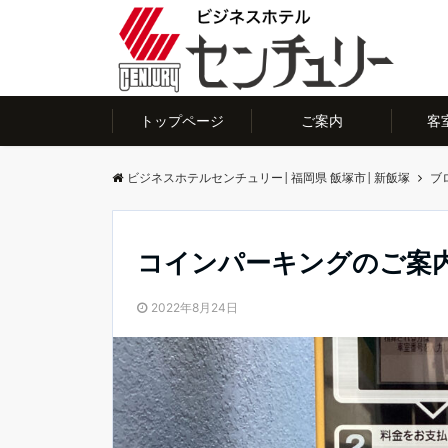
トップページ
ご案内
客
ビジネスホテルセンチュリー│福岡県 飯塚市│新飯塚
ブ
コインパーキングのご案
2022年8月24日