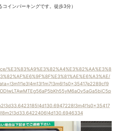
るコインパーキングです。徒歩3分）
s/place/%E3%83%A9%E3%82%A4%E3%82%AA%E3%8
3%82%AF%E6%9F%8F%E3%81%AE%E6%A3%AE/
ata=!3m1!1e3!4m13!1m7!3m6!1s0x35417e2289cf9
CSODIwLTAwMTEg56aP5bKh55yM6aOv5aGa5biC5p
2!3d33.6423185!4d130.6947228!3m4!1s0x35417
1!8m2!3d33.6422406!4d130.6946334